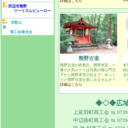
詳細はこちら
田辺市熊野
ツーリズムビューロー
和
歌山
県
商工会連合会
熊野古道
熊野古道の終着点、熊野本宮。一
本
番の人気ルートは写真の発心門王
紹
子から熊野本宮大社まで。ゆっく
古
りと熊野古道を楽しみませんか？
「
詳細はこちら
◆◇◆広
上富田町商工会 ℡ 0739-4
中辺路町商工会 ℡ 0739-6