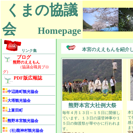
くまの協議
会
Homepage
本宮のええもんを紹介
リンク集
ブログ
熊野のええもん
（協議会職員ブロ
グ）
PDF版広報誌
中辺路町観光協会
大塔観光協会
熊野本宮大社例大祭
上富田町
毎年４月１３日～１５日に開催し
本
て
ています。１３日の湯登神事や１
熊野本宮観光協会
感
５日の御渡祭が華やかに行われま
ま
す。
（社)龍神村観光協会
宮