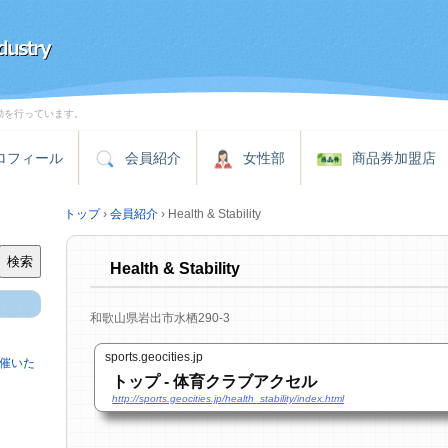
動を行っています。
ロフィール
会員紹介
女性部
商品券加盟店
トップ
›
会員紹介
›
Health & Stability
検索
Health & Stability
和歌山県岩出市水栖290-3
sports.geocities.jp
催いた
トップ - 体育クラブアクセル
http://sports.geocities.jp/health_stability/index.html