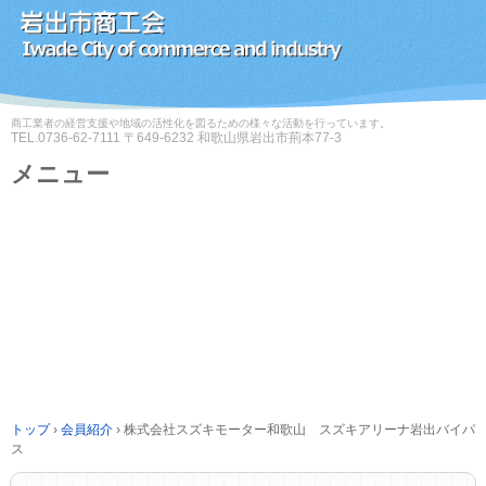
商工業者の経営支援や地域の活性化を図るための様々な活動を行っています。
TEL.
0736-62-7111
〒649-6232 和歌山県岩出市荊本77-3
メニュー
コ
ン
テ
ン
ツ
へ
ス
キ
ッ
プ
トップ
›
会員紹介
›
株式会社スズキモーター和歌山 スズキアリーナ岩出バイパ
ス