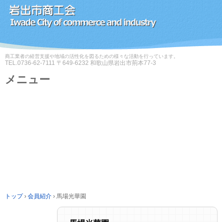
商工業者の経営支援や地域の活性化を図るための様々な活動を行っています。
TEL.
0736-62-7111
〒649-6232 和歌山県岩出市荊本77-3
メニュー
コ
ン
テ
ン
ツ
へ
ス
キ
ッ
プ
トップ
›
会員紹介
›
馬場光華園