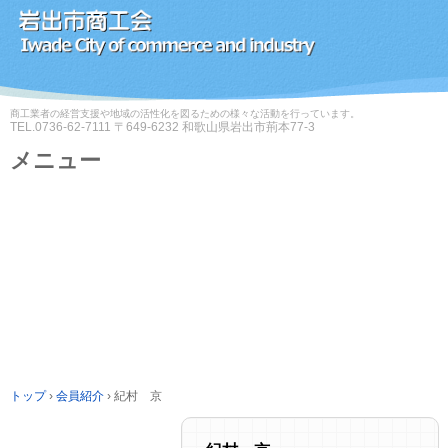
商工業者の経営支援や地域の活性化を図るための様々な活動を行っています。
TEL.
0736-62-7111
〒649-6232 和歌山県岩出市荊本77-3
メニュー
コ
ン
テ
ン
ツ
へ
ス
キ
ッ
プ
トップ
›
会員紹介
›
紀村 京