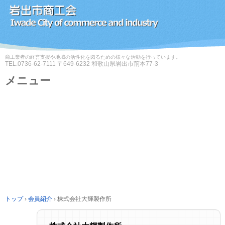
商工業者の経営支援や地域の活性化を図るための様々な活動を行っています。
TEL.
0736-62-7111
〒649-6232 和歌山県岩出市荊本77-3
メニュー
コ
ン
テ
ン
ツ
へ
ス
キ
ッ
プ
トップ
›
会員紹介
›
株式会社大輝製作所