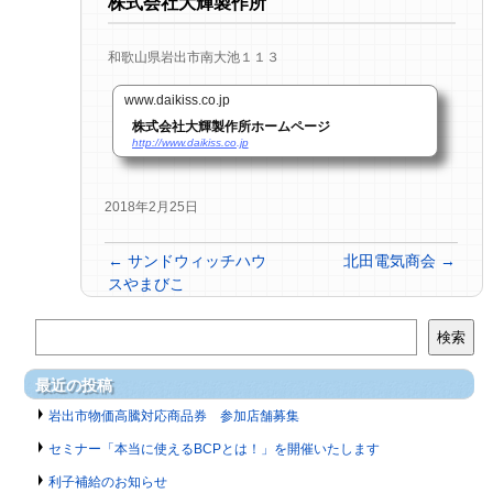
株式会社大輝製作所
和歌山県岩出市南大池１１３
www.daikiss.co.jp
株式会社大輝製作所ホームページ
http://www.daikiss.co.jp
2018年2月25日
←
サンドウィッチハウ
北田電気商会
→
スやまびこ
検索
最近の投稿
岩出市物価高騰対応商品券 参加店舗募集
セミナー「本当に使えるBCPとは！」を開催いたします
利子補給のお知らせ