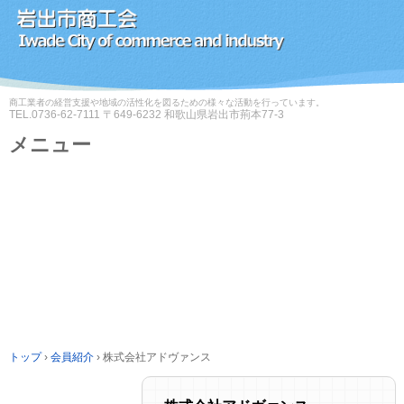
商工業者の経営支援や地域の活性化を図るための様々な活動を行っています。
TEL.
0736-62-7111
〒649-6232 和歌山県岩出市荊本77-3
メニュー
コ
ン
テ
ン
ツ
へ
ス
キ
ッ
プ
トップ
›
会員紹介
›
株式会社アドヴァンス