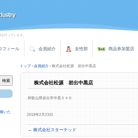
動を行っています。
ロフィール
会員紹介
女性部
商品券加盟店
トップ
›
会員紹介
›
株式会社松源 岩出中黒店
検索
株式会社松源 岩出中黒店
和歌山県岩出市中黒５４６
催いた
2018年2月23日
←
株式会社スターテッド