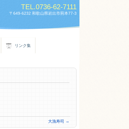
TEL.
0736-62-7111
〒649-6232 和歌山県岩出市荊本77-3
リンク集
大漁寿司
→