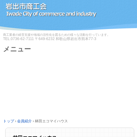
商工業者の経営支援や地域の活性化を図るための様々な活動を行っています。
TEL.
0736-62-7111
〒649-6232 和歌山県岩出市荊本77-3
メニュー
コ
ン
テ
ン
ツ
へ
ス
キ
ッ
プ
トップ
›
会員紹介
›
林田エコマイハウス