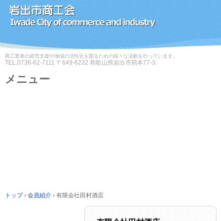
商工業者の経営支援や地域の活性化を図るための様々な活動を行っています。
TEL.
0736-62-7111
〒649-6232 和歌山県岩出市荊本77-3
メニュー
コ
ン
テ
ン
ツ
へ
ス
キ
ッ
プ
トップ
›
会員紹介
›
有限会社田村酒店