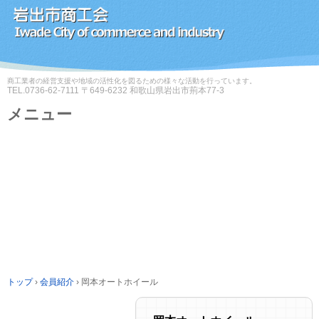
商工業者の経営支援や地域の活性化を図るための様々な活動を行っています。
TEL.
0736-62-7111
〒649-6232 和歌山県岩出市荊本77-3
メニュー
コ
ン
テ
ン
ツ
へ
ス
キ
ッ
プ
トップ
›
会員紹介
›
岡本オートホイール