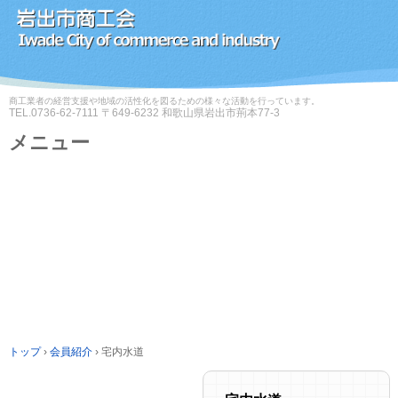
商工業者の経営支援や地域の活性化を図るための様々な活動を行っています。
TEL.
0736-62-7111
〒649-6232 和歌山県岩出市荊本77-3
メニュー
コ
ン
テ
ン
ツ
へ
ス
キ
ッ
プ
トップ
›
会員紹介
›
宅内水道