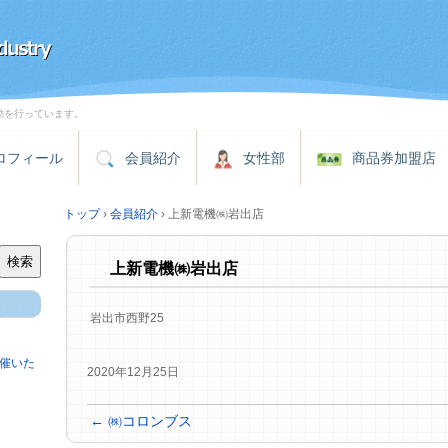
動を行っています。
ロフィール
会員紹介
女性部
商品券加盟店
トップ
›
会員紹介
›
上新電機㈱岩出店
検索
上新電機㈱岩出店
岩出市西野25
催いた
2020年12月25日
←
㈱コロンブス