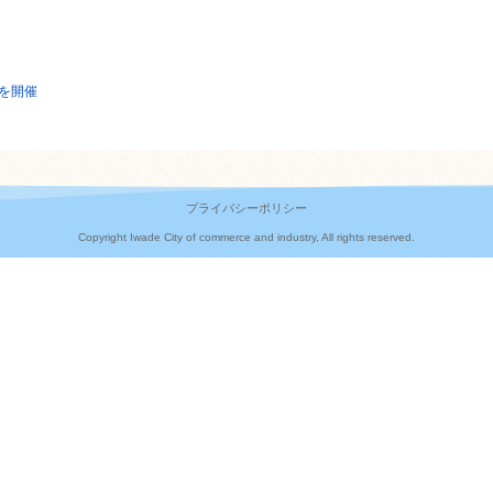
を開催
プライバシーポリシー
Copyright Iwade City of commerce and industry, All rights reserved.