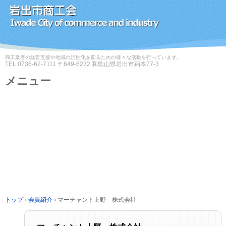
商工業者の経営支援や地域の活性化を図るための様々な活動を行っています。
TEL.
0736-62-7111
〒649-6232 和歌山県岩出市荊本77-3
メニュー
コ
ン
テ
ン
ツ
へ
ス
キ
ッ
プ
トップ
›
会員紹介
›
マーチャント上野 株式会社