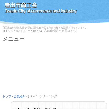
商工業者の経営支援や地域の活性化を図るための様々な活動を行っています。
TEL.
0736-62-7111
〒649-6232 和歌山県岩出市荊本77-3
メニュー
コ
ン
テ
ン
ツ
へ
ス
キ
ッ
プ
トップ
›
会員紹介
›
シルバークリーニング