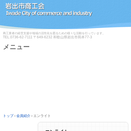
商工業者の経営支援や地域の活性化を図るための様々な活動を行っています。
TEL.
0736-62-7111
〒649-6232 和歌山県岩出市荊本77-3
メニュー
コ
ン
テ
ン
ツ
へ
ス
キ
ッ
プ
トップ
›
会員紹介
›
エンライト