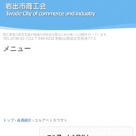
商工業者の経営支援や地域の活性化を図るための様々な活動を行っています。
TEL.
0736-62-7111
〒649-6232 和歌山県岩出市荊本77-3
メニュー
コ
ン
テ
ン
ツ
へ
ス
キ
ッ
プ
トップ
›
会員紹介
›
エルアートカワサト