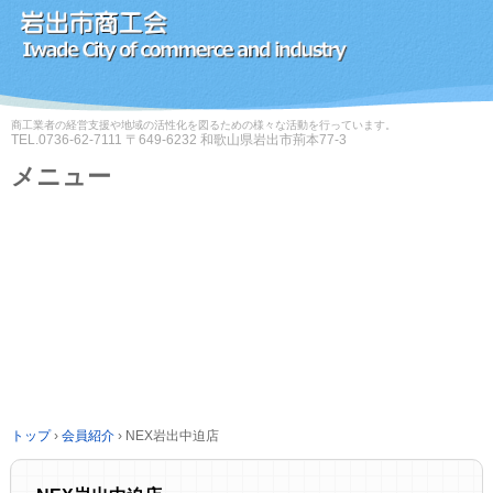
商工業者の経営支援や地域の活性化を図るための様々な活動を行っています。
TEL.
0736-62-7111
〒649-6232 和歌山県岩出市荊本77-3
メニュー
コ
ン
テ
ン
ツ
へ
ス
キ
ッ
プ
トップ
›
会員紹介
›
NEX岩出中迫店