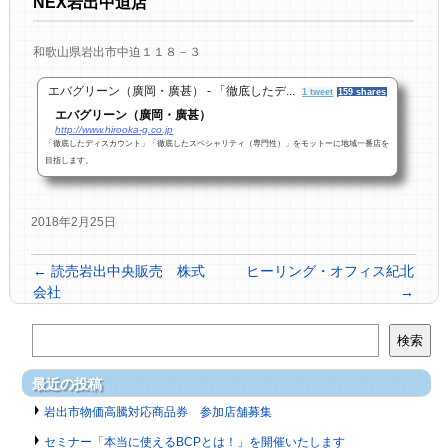
NEX岩出中迫店
和歌山県岩出市中迫１１８－３
エバグリーン（廣岡・廣甚） - 「徹底したデ...
1 tweet
159 shares
エバグリーン（廣岡・廣甚）
http://www.hirooka-g.co.jp
「徹底したディスカウント」「徹底したスペシャリティ（専門性）」をモットーに地域一番店を
目指します。
2018年2月25日
←
読売岩出中央販売 株式
ヒーリング・オフィス紀北
会社
→
検索
最近の投稿
岩出市物価高騰対応商品券 参加店舗募集
セミナー「本当に使えるBCPとは！」を開催いたします