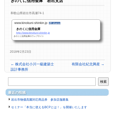
きのくに信用金庫 岩出支店
和歌山県岩出市高瀬74-1
www.kinokuni-shinkin.jp
49 shares
きのくに信用金庫
http://www.kinokuni-shinkin.jp
きのくに信用金庫のウェブサイト
2018年2月23日
←
株式会社小川一級建築士
有限会社紀北興産
→
設計事務所
検索
最近の投稿
岩出市物価高騰対応商品券 参加店舗募集
セミナー「本当に使えるBCPとは！」を開催いたします