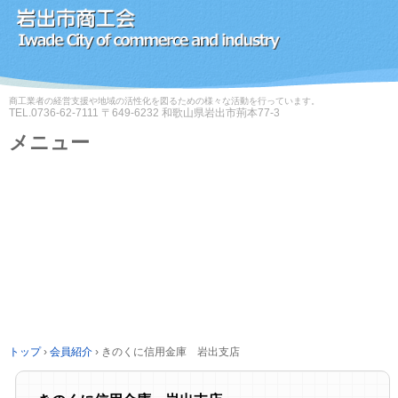
商工業者の経営支援や地域の活性化を図るための様々な活動を行っています。
TEL.
0736-62-7111
〒649-6232 和歌山県岩出市荊本77-3
メニュー
コ
ン
テ
ン
ツ
へ
ス
キ
ッ
プ
トップ
›
会員紹介
›
きのくに信用金庫 岩出支店