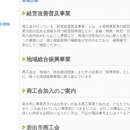
業務詳細
経営改善普及事業
を開催
商工会が行っている「経営改善普及事業」とは、小規模事業者の経営
業大臣の定める資格を持つ経営指導員などが、金融・税務・経営・労
街の近代化やむらおこし事業など、地域の活性化のために様々な取り
この事業には、国と都道府県の補助金が交付されており、秘密厳守、
安心してご相談ください。
地域総合振興事業
商工会は、地域の「総合経済団体」また中小企業の「指導団体」とし
に、様々な地域振興事業に取り組んでいます。
商工会加入のご案内
岩出市に事業所またはお住まいがある商工業者であれば、どなたでも
また ご入会されていない事業所につきましては、ぜひこの機会にご
詳しい内容をお聞きになりたい方は、下記の電話番号またはメールア
岩出市商工会