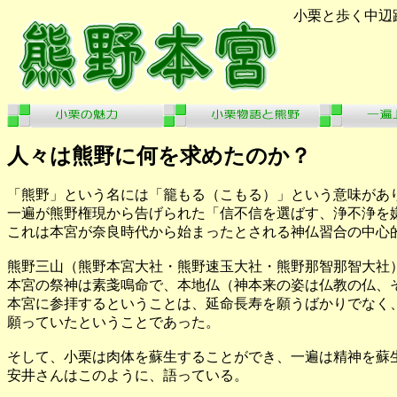
小栗と歩く中辺
人々は熊野に何を求めたのか？
「熊野」という名には「籠もる（こもる）」という意味があ
一遍が熊野権現から告げられた「信不信を選ばす、浄不浄を
これは本宮が奈良時代から始まったとされる神仏習合の中心
熊野三山（熊野本宮大社・熊野速玉大社・熊野那智那智大社
本宮の祭神は素戔鳴命で、本地仏（神本来の姿は仏教の仏、
本宮に参拝するということは、延命長寿を願うばかりでなく
願っていたということであった。
そして、小栗は肉体を蘇生することができ、一遍は精神を蘇
安井さんはこのように、語っている。