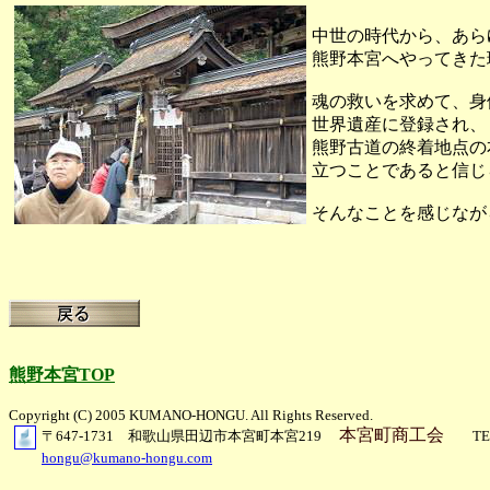
中世の時代から、あら
熊野本宮へやってきた
魂の救いを求めて、身
世界遺産に登録され、
熊野古道の終着地点の
立つことであると信じ
そんなことを感じなが
熊野本宮TOP
Copyright (C) 2005 KUMANO-HONGU. All Rights Reserved.
本宮町商工会
〒647-1731 和歌山県田辺市本宮町本宮219
TEL07
hongu@kumano-hongu.com