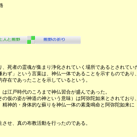
路
り、死者の霊魂が集まり浄化されていく場所であるとされてい
嫌わず」という言葉は、神仏一体であることを示すものであり
的存在であったことを示しているという。
）は江戸時代のころまで神仏習合が盛んであった。
その仮の姿が神道の神という意味）は阿弥陀如来とされており
、精神的・身体的な蘇りを神仏一体の素戔鳴命と阿弥陀如来に
生させ、真の布教活動を行ったのである。