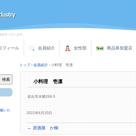
動を行っています。
ロフィール
会員紹介
女性部
商品券加盟店
トップ
›
会員紹介
›
小料理 壱凛
検索
小料理 壱凛
岩出市水栖266-5
催いた
2022年6月20日
←
居酒屋 か柳