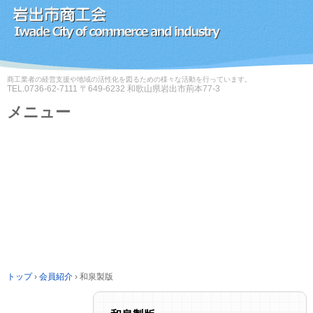
商工業者の経営支援や地域の活性化を図るための様々な活動を行っています。
TEL.
0736-62-7111
〒649-6232 和歌山県岩出市荊本77-3
メニュー
コ
ン
テ
ン
ツ
へ
ス
キ
ッ
プ
トップ
›
会員紹介
›
和泉製版