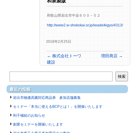
和泉製版
和歌山県岩出市中迫６００－５２
http://www2.w-shokokai.or.jp/iwade/kigyo/4313/
2018年2月25日
←
株式会社トーワ
増田商店
→
建設
検索
最近の投稿
岩出市物価高騰対応商品券 参加店舗募集
セミナー「本当に使えるBCPとは！」を開催いたします
利子補給のお知らせ
創業セミナーを開催いたします