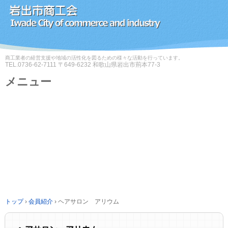
商工業者の経営支援や地域の活性化を図るための様々な活動を行っています。
TEL.
0736-62-7111
〒649-6232 和歌山県岩出市荊本77-3
メニュー
コ
ン
テ
ン
ツ
へ
ス
キ
ッ
プ
トップ
›
会員紹介
›
ヘアサロン アリウム