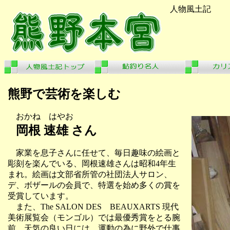
人物風土記
熊野で芸術を楽しむ
おかね はやお
岡根 速雄 さん
家業を息子さんに任せて、毎日趣味の絵画と
彫刻を楽んでいる、岡根速雄さんは昭和4年生
まれ。絵画は文部省所管の社団法人サロン、
デ、ボザールの会員で、特選を始め多くの賞を
受賞しています。
また、The SALON DES BEAUXARTS 現代
美術展覧会（モンゴル）では最優秀賞をとる腕
前。天気の良い日には、運動の為に野外で仕事