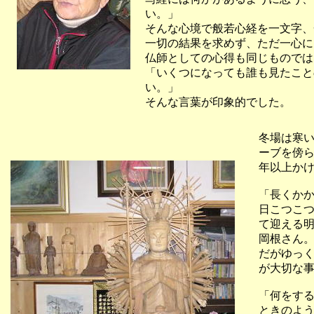
い。」
そんな心境で般若心経を一文字、
一切の結果を求めず、ただ一心に
仏師としての心得も同じものでは
「いくつになっても誰も見たこと
い。」
そんな言葉が印象的でした。
冬場は寒
ーブを傍
年以上か
「長くか
日こつこ
て迎える
岡根さん
だがゆっ
が大切な
「何をす
ときのよ